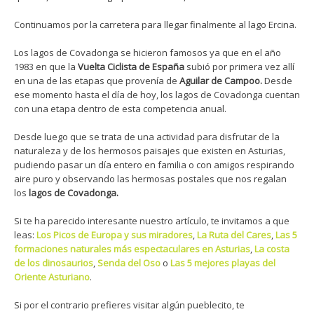
Continuamos por la carretera para llegar finalmente al lago Ercina.
Los lagos de Covadonga se hicieron famosos ya que en el año
1983 en que la
Vuelta Ciclista de España
subió por primera vez allí
en una de las etapas que provenía de
Aguilar de Campoo.
Desde
ese momento hasta el día de hoy, los lagos de Covadonga cuentan
con una etapa dentro de esta competencia anual.
Desde luego que se trata de una actividad para disfrutar de la
naturaleza y de los hermosos paisajes que existen en Asturias,
pudiendo pasar un día entero en familia o con amigos respirando
aire puro y observando las hermosas postales que nos regalan
los
lagos de Covadonga.
Si te ha parecido interesante nuestro artículo, te invitamos a que
leas:
Los Picos de Europa y sus miradores
,
La Ruta del Cares
,
Las 5
formaciones naturales más espectaculares en Asturias
,
La costa
de los dinosaurios
,
Senda del Oso
o
Las 5 mejores playas del
Oriente Asturiano
.
Si por el contrario prefieres visitar algún pueblecito, te