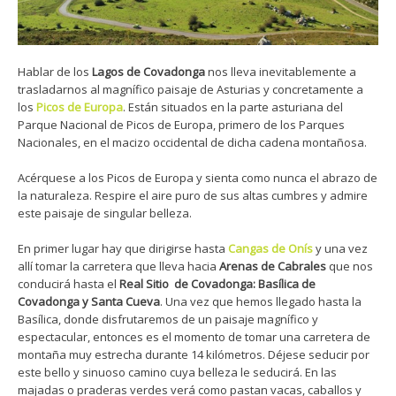
Hablar de los
Lagos de Covadonga
nos lleva inevitablemente a
trasladarnos al magnífico paisaje de Asturias y concretamente a
los
Picos de Europa
. Están situados en la parte asturiana del
Parque Nacional de Picos de Europa, primero de los Parques
Nacionales, en el macizo occidental de dicha cadena montañosa.
Acérquese a los Picos de Europa y sienta como nunca el abrazo de
la naturaleza. Respire el aire puro de sus altas cumbres y admire
este paisaje de singular belleza.
En primer lugar hay que dirigirse hasta
Cangas de
Onís
y una vez
allí tomar la carretera que lleva hacia
Arenas de Cabrales
que nos
conducirá hasta el
Real Sitio de Covadonga: Basílica de
Covadonga y Santa Cueva
. Una vez que hemos llegado hasta la
Basílica, donde disfrutaremos de un paisaje magnífico y
espectacular, entonces es el momento de tomar una carretera de
montaña muy estrecha durante 14 kilómetros. Déjese seducir por
este bello y sinuoso camino cuya belleza le seducirá. En las
majadas o praderas verdes verá como pastan vacas, caballos y