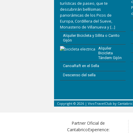
c
turísticas de paseo, que te
P
descubrirán bellísimas
panorámicas de los Picos de
Europa, Cordillera del Sueve,
Monasterio de Villanueva y
[...]
Alquiler Bicicleta y Sillita o Carrito
Gijón
Alquiler
Bicicleta
Tándem Gijón
CanoaRaft en el Sella
Descenso del sella
Copyright © 2026 |
VivoTravelClub
by
Cantabri
Partner Oficial de
CantabricoExperience: