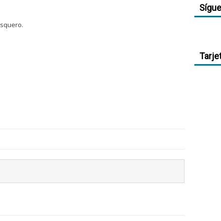
Sígu
squero.
Tarje