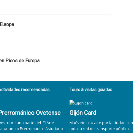
 Europa
 en Picos de Europa
Actividades recomendadas
Tours & visitas guiadas
Prerrománico Ovetense
Gijón Card
Descubre una parte del El Arte
Muévete a tu aire por la ciudad con
Asturiano o Prerrománico Asturiano
toda la red de transporte público.