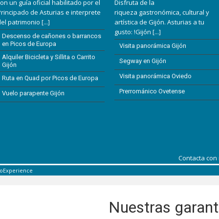
on un guía oficial habilitado por el
Disfruta de la
rincipado de Asturias e interprete
riqueza gastronómica, cultural y
del patrimonio
[...]
artística de Gijón. Asturias a tu
gusto: !Gijón
[...]
Descenso de cañones o barrancos
en Picos de Europa
Visita panorámica Gijón
Alquiler Bicicleta y Sillita o Carrito
Segway en Gijón
Gijón
Visita panorámica Oviedo
Ruta en Quad por Picos de Europa
Prerrománico Ovetense
Vuelo parapente Gijón
Contacta con
coExperience
Nuestras garant