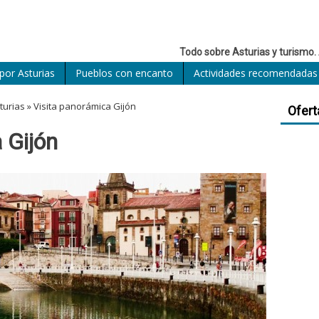
Todo sobre Asturias y turismo. 
por Asturias
Pueblos con encanto
Actividades recomendadas
turias
»
Visita panorámica Gijón
Ofert
 Gijón