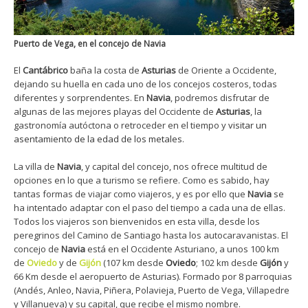
Puerto de Vega, en el concejo de Navia
El
Cantábrico
baña la costa de
Asturias
de Oriente a Occidente,
dejando su huella en cada uno de los concejos costeros, todas
diferentes y sorprendentes. En
Navia
, podremos disfrutar de
algunas de las mejores playas del Occidente de
Asturias
, la
gastronomía autóctona o retroceder en el tiempo y
visitar un
asentamiento de la edad de los metales
.
La villa de
Navia
, y capital del concejo, nos ofrece multitud de
opciones en lo que a turismo se refiere. Como es sabido, hay
tantas formas de viajar como viajeros, y es por ello que
Navia
se
ha intentado adaptar con el paso del tiempo a cada una de ellas.
Todos los viajeros son bienvenidos en esta villa, desde los
peregrinos del Camino de Santiago hasta los autocaravanistas. El
concejo de
Navia
está en el Occidente Asturiano, a unos 100 km
de
Oviedo
y de
Gijón
(107 km desde
Oviedo
; 102 km desde
Gijón
y
66 Km desde el aeropuerto de Asturias). Formado por 8 parroquias
(Andés, Anleo, Navia, Piñera, Polavieja, Puerto de Vega, Villapedre
y Villanueva) y su capital, que recibe el mismo nombre.