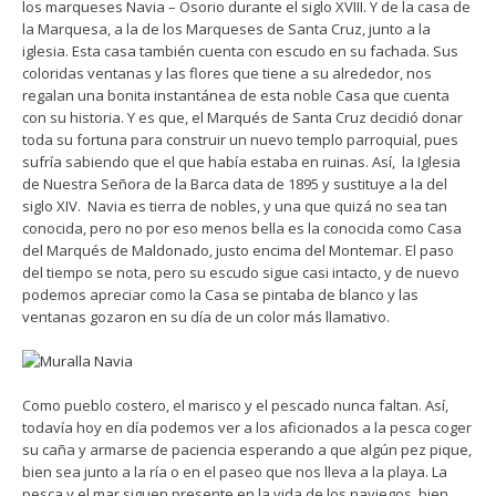
los marqueses Navia – Osorio durante el siglo XVIII. Y de la casa de
la Marquesa, a la de los Marqueses de Santa Cruz, junto a la
iglesia. Esta casa también cuenta con escudo en su fachada. Sus
coloridas ventanas y las flores que tiene a su alrededor, nos
regalan una bonita instantánea de esta noble Casa que cuenta
con su historia. Y es que, el Marqués de Santa Cruz decidió donar
toda su fortuna para construir un nuevo templo parroquial, pues
sufría sabiendo que el que había estaba en ruinas. Así, la Iglesia
de Nuestra Señora de la Barca data de 1895 y sustituye a la del
siglo XIV. Navia es tierra de nobles, y una que quizá no sea tan
conocida, pero no por eso menos bella es la conocida como Casa
del Marqués de Maldonado, justo encima del Montemar. El paso
del tiempo se nota, pero su escudo sigue casi intacto, y de nuevo
podemos apreciar como la Casa se pintaba de blanco y las
ventanas gozaron en su día de un color más llamativo.
Como pueblo costero, el marisco y el pescado nunca faltan. Así,
todavía hoy en día podemos ver a los aficionados a la pesca coger
su caña y armarse de paciencia esperando a que algún pez pique,
bien sea junto a la ría o en el paseo que nos lleva a la playa. La
pesca y el mar siguen presente en la vida de los naviegos, bien