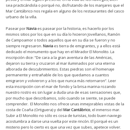
sea practicándola o porqué no, disfrutando de los manjares que el
Mar Cantábrico nos regala en alguno de los restaurantes del casco
urbano de la villa.
Pasear por
Navia
es pasear por la historia, es hacerlo por los
mismos sitios por los que en su día lo hicieron Jovellanos, Ramón
de Campoamor o todos aquellos que en su día se fueron y no
siempre regresaron.
Navia
es tierra de emigrantes, y a ellos está
dedicado el monumento que hay en el Mirador El Monolito. La
inscripción dice: “De cara a la gran aventura de las Américas,
dejaron su tierra y cruzaron al mar iluminados por una eterna
alborada de descubrimientos. Estas piedras son el homenaje
permanente y entrañable de los que quedamos a cuantos
emigraron y volvieron y a los que nunca más retornaron”. Leer
esta inscripción con el mar de fondo y la brisa marina rozando
nuestro rostro es sin lugar a duda una de esas sensaciones que,
por mucho que describamos, solo cuando se siente, se puede
comprender. El Monolito nos ofrece unas inmejorables vistas de la
costa de Coaña (Ortiguera) y del
Mar Cantábrico
, el inmenso mar.
Subir a El Monolito no sólo es cosa de turistas, todo buen naviego
acostumbra a darse una vuelta por este rincón. El porqué es un
misterio pero lo cierto es que una vez que subes, apetece volver.