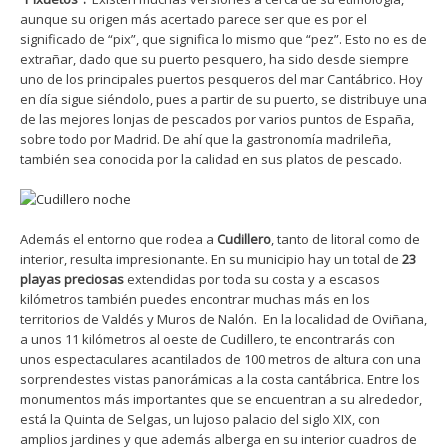
aunque su origen más acertado parece ser que es por el
significado de “pix”, que significa lo mismo que “pez”. Esto no es de
extrañar, dado que su puerto pesquero, ha sido desde siempre
uno de los principales puertos pesqueros del mar Cantábrico. Hoy
en día sigue siéndolo, pues a partir de su puerto, se distribuye una
de las mejores lonjas de pescados por varios puntos de España,
sobre todo por Madrid. De ahí que la gastronomía madrileña,
también sea conocida por la calidad en sus platos de pescado.
Además el entorno que rodea a
Cudillero
, tanto de litoral como de
interior, resulta impresionante. En su municipio hay un total de
23
playas preciosas
extendidas por toda su costa y a escasos
kilómetros también puedes encontrar muchas más en los
territorios de Valdés y Muros de Nalón. En la localidad de Oviñana,
a unos 11 kilómetros al oeste de Cudillero, te encontrarás con
unos espectaculares acantilados de 100 metros de altura con una
sorprendestes vistas panorámicas a la costa cantábrica. Entre los
monumentos más importantes que se encuentran a su alrededor,
está la Quinta de Selgas, un lujoso palacio del siglo XIX, con
amplios jardines y que además alberga en su interior cuadros de