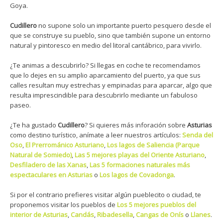
Goya.
Cudillero
no supone solo un importante puerto pesquero desde el
que se construye su pueblo, sino que también supone un entorno
natural y pintoresco en medio del litoral cantábrico, para vivirlo.
¿Te animas a descubrirlo? Si llegas en coche te recomendamos
que lo dejes en su amplio aparcamiento del puerto, ya que sus
calles resultan muy estrechas y empinadas para aparcar, algo que
resulta imprescindible para descubrirlo mediante un fabuloso
paseo.
¿Te ha gustado
Cudillero
? Si quieres más inforación sobre
Asturias
como destino turístico, anímate a leer nuestros artículos:
Senda del
Oso
,
El Prerrománico
Asturiano
,
Los lagos de Saliencia (Parque
Natural de Somiedo)
,
Las 5 mejores playas del Oriente Asturiano
,
Desfiladero de las Xanas
,
Las 5 formaciones naturales más
espectaculares en Asturias
o
Los lagos de Covadonga
.
Si por el contrario prefieres visitar algún pueblecito o ciudad, te
proponemos visitar los pueblos de
Los 5 mejores pueblos del
interior de Asturias
,
Candás
,
Ribadesella
,
Cangas de Onís
o
Llanes
.