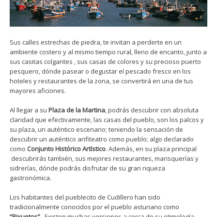
Sus calles estrechas de piedra, te invitan a perderte en un
ambiente costero y al mismo tiempo rural, lleno de encanto, junto a
sus casitas colgantes , sus casas de colores y su precioso puerto
pesquero, dónde pasear o degustar el pescado fresco en los
hoteles y restaurantes de la zona, se convertirá en una de tus
mayores aficiones.
Al llegar a su
Plaza de la Martina
, podrás descubrir con absoluta
claridad que efectivamente, las casas del pueblo, son los palcos y
su plaza, un auténtico escenario; teniendo la sensación de
descubrir un auténtico anfiteatro como pueblo; algo declarado
como
Conjunto Histórico Artístico
. Además, en su plaza principal
descubrirás también, sus mejores restaurantes, marisquerías y
sidrerías, dónde podrás disfrutar de su gran riqueza
gastronómica.
Los habitantes del pueblecito de Cudillero han sido
tradicionalmente conocidos por el pueblo asturiano como
“Pixuetos”.
Existen muchas versiones a cerca de su etimología,