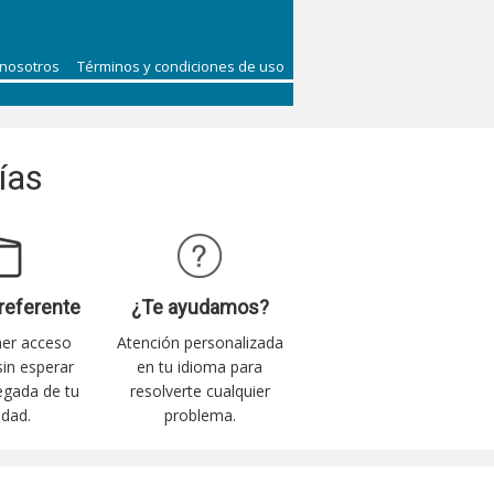
 nosotros
Términos y condiciones de uso
ías
referente
¿Te ayudamos?
ner acceso
Atención personalizada
 sin esperar
en tu idioma para
legada de tu
resolverte cualquier
idad.
problema.