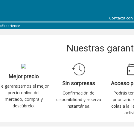
Contacta con
coExperience
Nuestras garant
Mejor precio
Sin sorpresas
Acceso p
Te garantizamos el mejor
precio online del
Confirmación de
Podrás te
mercado, compra y
disponibilidad y reserva
prioritario
descúbrelo.
instantánea.
colas a la l
activ