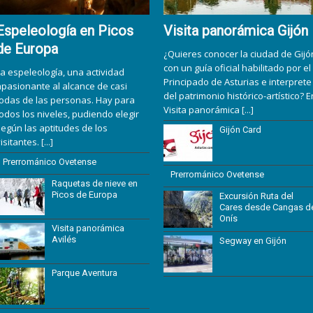
Espeleología en Picos
Visita panorámica Gijón
de Europa
¿Quieres conocer la ciudad de Gijó
con un guía oficial habilitado por el
a espeleología, una actividad
Principado de Asturias e interprete
apasionante al alcance de casi
del patrimonio histórico-artístico? E
todas de las personas. Hay para
Visita panorámica
[...]
odos los niveles, pudiendo elegir
egún las aptitudes de los
Gijón Card
isitantes.
[...]
Prerrománico Ovetense
Prerrománico Ovetense
Raquetas de nieve en
Picos de Europa
Excursión Ruta del
Cares desde Cangas d
Onís
Visita panorámica
Avilés
Segway en Gijón
Parque Aventura