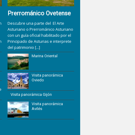
Prerrománico Ovetense
n
Descubre una parte del El Arte
Asturiano o Prerrománico Asturiano
con un guía oficial habilitado por el
n
Principado de Asturias e interprete
del patrimonio
[...]
Marina Oriental
Visita panorámica
Oviedo
e
Visita panorámica Gijón
Visita panorámica
Avilés