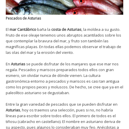
Pescados de Asturias
El
mar Cantábrico
baña la
costa de Asturias
, la moldea a su gusto.
Fruto de ese oleaje tenemos unos abruptos acantilados sobre los
que contemplar la bravura del mar, y fruto son también las
magníficas playas. En todas ellas podemos observar el trabajo de
las olas del mar y la erosión del viento.
En
Asturias
se puede disfrutar de los manjares que ese mar nos
regala. Pescados y mariscos preparados todos ellos con gran
esmero, sin olvidar nunca de dónde vienen. La cultura
gastronómica entorno a pescados y mariscos es casi tan antigua
como los propios peces y moluscos. De hecho, se cree que ya en el
paleolítico asturiano se degustaban.
Entre la gran variedad de pescados que se pueden disfrutar en
Asturias
, hoy os traemos una selección, pues si no, no habría
líneas para escribir sobre todos ellos. El primero de todos es el
tiñosu (cabracho en castellano). El nombre en asturiano deriva de
su aspecto, pues algunos lo consideraban muy feo. Anécdotas a