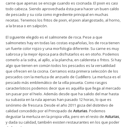
carne que apenas se encoge cuando es cocinada. El pixin es casi
todo cabeza. Siendo aprovechada ésta para hacer un buen caldo
de pescado y su cola como ingrediente principal en muchas
recetas. Tenemos los fritos de pixin, el pixin alangostado, al horno,
a la brasa o en salpicón.
El siguiente elegido es el salmonete de roca. Pese a que
salmonetes hay en todas las costas españolas, los de roca tienen
un fuerte color rojizo y una morfología diferente. Su carne es muy
sabrosa y la mejor época para disfrutarlos es en otoño. Podemos
comerlo a la sidra, al ajillo, a la plancha, en caldereta o fritos. Si hay
algo que tienen en común todos los pescados es la versatilidad
que ofrecen en la cocina. Cerramos esta primera selección de los
pescados con la merluza de anzuelo de
Cudillero
. La merluza es el
pescado más emblemático de la villa pixueta. Como rasgos
característicos podemos decir que es aquélla que llega al mercado
sin pasar por el hielo. Además desde que ha salido del mar hasta
su subasta en la rula apenas han pasado 12 horas, lo que es
sinónimo de frescura. Desde el año 2011 goza del distintivo de
calidad concedido por el Principado de
Asturias
. Podemos
degustar la merluza en la propia villa, pero en el resto de
Asturias
,
y dada su calidad, también existen restaurantes en los que poder