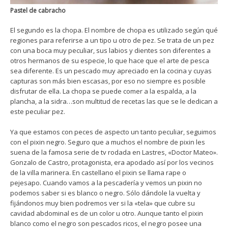
Pastel de cabracho
El segundo es la chopa. El nombre de chopa es utilizado según qué
regiones para referirse a un tipo u otro de pez. Se trata de un pez
con una boca muy peculiar, sus labios y dientes son diferentes a
otros hermanos de su especie, lo que hace que el arte de pesca
sea diferente. Es un pescado muy apreciado en la cocina y cuyas
capturas son más bien escasas, por eso no siempre es posible
disfrutar de ella. La chopa se puede comer a la espalda, a la
plancha, a la sidra…son multitud de recetas las que se le dedican a
este peculiar pez.
Ya que estamos con peces de aspecto un tanto peculiar, seguimos
con el pixin negro. Seguro que a muchos el nombre de pixin les
suena de la famosa serie de tv rodada en Lastres, «Doctor Mateo».
Gonzalo de Castro, protagonista, era apodado así por los vecinos
de la villa marinera. En castellano el pixin se llama rape o
pejesapo. Cuando vamos a la pescadería y vemos un pixin no
podemos saber si es blanco o negro. Sólo dándole la vuelta y
fijándonos muy bien podremos ver si la «tela» que cubre su
cavidad abdominal es de un color u otro. Aunque tanto el pixin
blanco como el negro son pescados ricos, el negro posee una