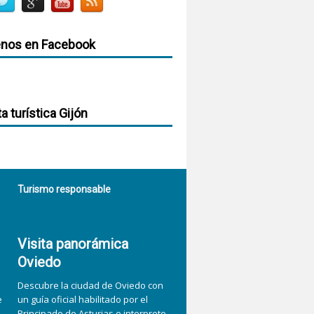
enos en Facebook
ta turística Gijón
Turismo responsable
Visita panorámica
Oviedo
Descubre la ciudad de Oviedo con
e
un guía oficial habilitado por el
Principado de Asturias e interprete