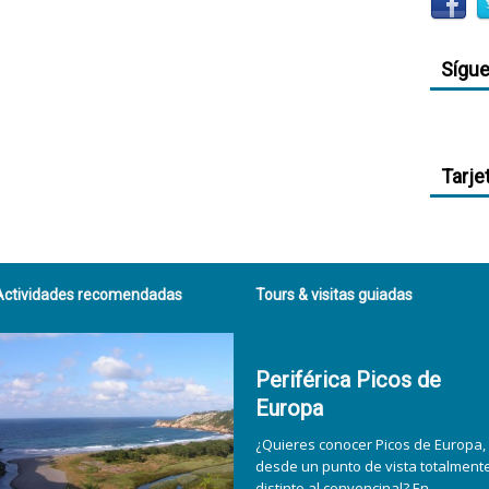
Sígu
Tarje
Actividades recomendadas
Tours & visitas guiadas
Periférica Picos de
Europa
¿Quieres conocer Picos de Europa,
desde un punto de vista totalment
distinto al convencinal? En