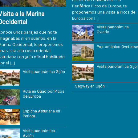
Periférica Picos de Europa, te
proponemos una visita a Picos de
Visita a la Marina
Europa con
[...]
Occidental
Visita panorámica
Conoce unos parajes que no te
Oviedo
imaginabas ni en sueños, en la
Marina Occidental, te proponemos
Prerrománico Ovetense
na visita a la costa oriental
sturiana con guía oficial habilitado
por el
[...]
Visita panorámica Gijó
Visita panorámica Gijón
Segway en Gijón
Ruta en Quad por Picos
de Europa
Espicha Asturiana en
Perlora
Visita panorámica
Avilés