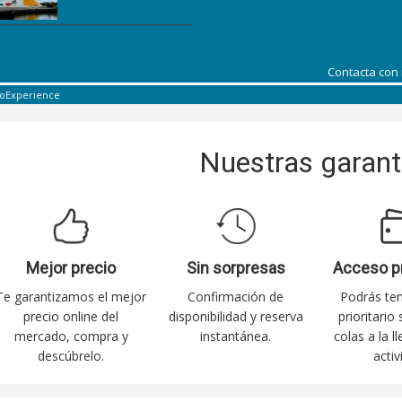
Contacta con
coExperience
Nuestras garant
Mejor precio
Sin sorpresas
Acceso p
Te garantizamos el mejor
Confirmación de
Podrás te
precio online del
disponibilidad y reserva
prioritario
mercado, compra y
instantánea.
colas a la l
descúbrelo.
activ