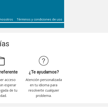
 nosotros
Términos y condiciones de uso
ías
referente
¿Te ayudamos?
ner acceso
Atención personalizada
 sin esperar
en tu idioma para
legada de tu
resolverte cualquier
idad.
problema.