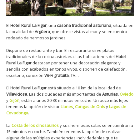
El
Hotel Rural La Figar
, una
casona tradicional asturiana
, situada en
la localidad de
Argüero
, que ofrece vistas al mar y se encuentra
rodeado de hermosos jardines.
Dispone de restaurante y bar. El restaurante sirve platos
tradicionales de la cocina asturiana. Las habitaciones del
Hotel
Rural La Figar
destacan por tener una decoración elegante y
sencilla con acabados en tonos vivos, disponen de calefacción,
escritorio, conexión
Wi-Fi gratuita
, TV…
El
Hotel Rural La Figar
está situado a 10 km de la localidad de
Villaviciosa
. Las dos ciudades más importantes de
Asturias
,
Oviedo
y
Gijón
, están a unos 20-30 minutos en coche. Un poco más lejos
tenemos la opción de visitar
Llanes
,
Cangas de Onís
y
Lagos de
Covadonga
.
La
Costa de los dinosaurios
y sus hermosas calas se encuentran a
15 minutos en coche. También tenemos la opción de realizar
alguna de las múltiples experiencias inolvidadables que te